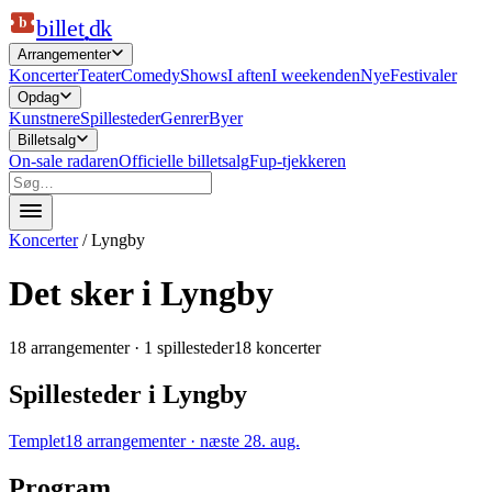
b
billet
dk
Arrangementer
Koncerter
Teater
Comedy
Shows
I aften
I weekenden
Nye
Festivaler
Opdag
Kunstnere
Spillesteder
Genrer
Byer
Billetsalg
On-sale radaren
Officielle billetsalg
Fup-tjekkeren
Koncerter
/
Lyngby
Det sker i Lyngby
18
arrangementer ·
1
spillesteder
18 koncerter
Spillesteder i
Lyngby
Templet
18
arrangementer
· næste
28. aug.
Program