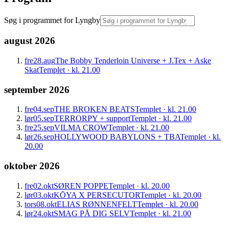
Søg i
programmet for Lyngby
august 2026
fre
28.
aug
The Bobby Tenderloin Universe + J.Tex + Aske
Skat
Templet · kl. 21.00
september 2026
fre
04.
sep
THE BROKEN BEATS
Templet · kl. 21.00
lør
05.
sep
TERRORPY + support
Templet · kl. 21.00
fre
25.
sep
VILMA CROW
Templet · kl. 21.00
lør
26.
sep
HOLLYWOOD BABYLONS + TBA
Templet · kl.
20.00
oktober 2026
fre
02.
okt
SØREN POPPE
Templet · kl. 20.00
lør
03.
okt
KŌYA X PERSECUTOR
Templet · kl. 20.00
tors
08.
okt
ELIAS RØNNENFELT
Templet · kl. 20.00
lør
24.
okt
SMAG PÅ DIG SELV
Templet · kl. 21.00