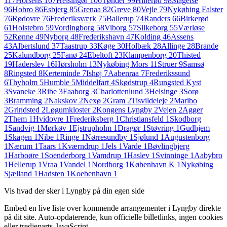
117
Horsens
107
Helsingør
106
Tønder
99
Hillerød
98
Slagelse
96
Hobro
86
Esbjerg
85
Grenaa
82
Greve
80
Vejle
79
Nykøbing Falster
76
Rødovre
76
Frederiksværk
75
Ballerup
74
Randers
66
Birkerød
61
Holstebro
59
Vordingborg
58
Viborg
57
Silkeborg
55
Værløse
52
Rønne
49
Nyborg
48
Frederikshavn
47
Kolding
46
Assens
43
Albertslund
37
Taastrup
33
Køge
30
Holbæk
28
Allinge
28
Brande
25
Kalundborg
25
Fanø
24
Ebeltoft
23
Klampenborg
20
Thisted
19
Haderslev
16
Hørsholm
13
Nykøbing Mors
11
Struer
9
Samsø
8
Ringsted
8
Kerteminde
7
Ishøj
7
Aabenraa
7
Frederikssund
6
Thyholm
5
Humble
5
Middelfart
4
Skødstrup
4
Rungsted Kyst
3
Svaneke
3
Ribe
3
Faaborg
3
Charlottenlund
3
Helsinge
3
Sorø
3
Bramming
2
Nakskov
2
Nexø
2
Gram
2
Tisvildeleje
2
Maribo
2
Grindsted
2
Løgumkloster
2
Kongens Lyngby
2
Vejen
2
Agger
2
Them
1
Hvidovre
1
Frederiksberg
1
Christiansfeld
1
Skodborg
1
Sandvig
1
Mørkøv
1
Ejstrupholm
1
Dragør
1
Støvring
1
Gudhjem
1
Skagen
1
Nibe
1
Ringe
1
Nørresundby
1
Sjølund
1
Augustenborg
1
Nærum
1
Taars
1
Kværndrup
1
Jels
1
Varde
1
Bøvlingbjerg
1
Harboøre
1
Soenderborg
1
Vamdrup
1
Haslev
1
Svinninge
1
Aabybro
1
Hellerup
1
Vraa
1
Vandel
1
Nordborg
1
København K
1
Nykøbing
Sjælland
1
Hadsten
1
Koebenhavn
1
Vis hvad der sker i
Lyngby
på din egen side
Embed en live liste over kommende arrangementer i
Lyngby
direkte
på dit site. Auto-opdaterende, kun officielle billetlinks, ingen cookies
eller tredjeparts-JavaScript.