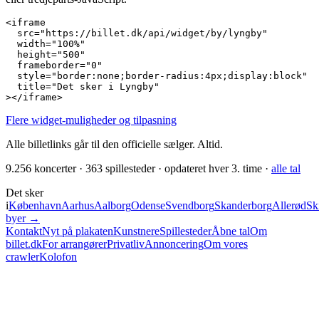
<iframe

  src="https://billet.dk/api/widget/by/lyngby"

  width="100%"

  height="500"

  frameborder="0"

  style="border:none;border-radius:4px;display:block"

  title="Det sker i Lyngby"

></iframe>
Flere widget-muligheder og tilpasning
Alle billetlinks går til den officielle sælger. Altid.
9.256
koncerter ·
363
spillesteder · opdateret hver 3. time ·
alle tal
Det sker
i
København
Aarhus
Aalborg
Odense
Svendborg
Skanderborg
Allerød
Sk
byer →
Kontakt
Nyt på plakaten
Kunstnere
Spillesteder
Åbne tal
Om
billet.dk
For arrangører
Privatliv
Annoncering
Om vores
crawler
Kolofon