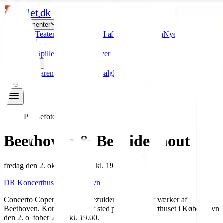
b
billet
dk
Arrangementer
Koncerter
Teater
Comedy
Shows
I aften
I weekenden
Nye
Festivaler
Opdag
Kunstnere
Spillesteder
Genrer
Byer
Billetsalg
On-sale radaren
Officielle billetsalg
Fup-tjekkeren
Pressefoto
Beethoven & Bezuidenhout
fredag den 2. oktober 2026
·
kl. 19.00
DR Koncerthuset
,
København
Concerto Copenhagen og Bezuidenhout udfører værker af
Beethoven. Koncerten finder sted på DR Koncerthuset i København
den 2. oktober 2026 kl. 19.00.