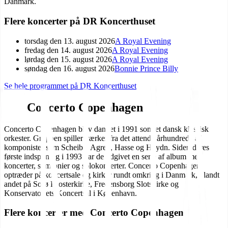
Danmark.
Flere koncerter på DR Koncerthuset
torsdag den 13. august 2026
A Royal Evening
fredag den 14. august 2026
A Royal Evening
lørdag den 15. august 2026
A Royal Evening
søndag den 16. august 2026
Bonnie Prince Billy
Se hele programmet på
DR Koncerthuset
Om
Concerto Copenhagen
Concerto Copenhagen blev dannet i 1991 som et dansk klassisk
orkester. Gruppen spiller værker fra det attende århundrede af
komponister som Scheibe, Agrell, Hasse og Haydn. Siden deres
første indspilning i 1993 har de udgivet en serie af album med
koncerter, symfonier og solokonserter. Concerto Copenhagen
optræder på koncertsale og kirker rundt omkring i Danmark, blandt
andet på Sorø Klosterkirke, Fredensborg Slotskirke og
Konservatoriets Koncertsal i København.
Flere koncerter med Concerto Copenhagen