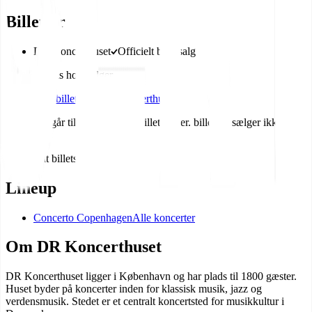
Billetter
DR Koncerthuset
Officielt billetsalg
Se pris hos sælger
Køb billet hos DR Koncerthuset
Alle links går til den officielle billetsælger. billet.dk sælger ikke
billetter.
Officielt billetsalg
Køb billet
Lineup
Concerto Copenhagen
Alle koncerter
Om
DR Koncerthuset
DR Koncerthuset ligger i København og har plads til 1800 gæster.
Huset byder på koncerter inden for klassisk musik, jazz og
verdensmusik. Stedet er et centralt koncertsted for musikkultur i