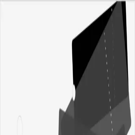
b
billet
dk
Arrangementer
Koncerter
Teater
Comedy
Shows
I aften
I weekenden
Nye
Festivaler
Opdag
Kunstnere
Spillesteder
Genrer
Byer
Billetsalg
On-sale radaren
Officielle billetsalg
Fup-tjekkeren
Illustration
DATE CAMP
fredag den 4. september 2026
·
kl. 21.00
Loppen
,
København
Billetter fra 160 kr.
DATE CAMP spiller på Loppen i København den 4. september