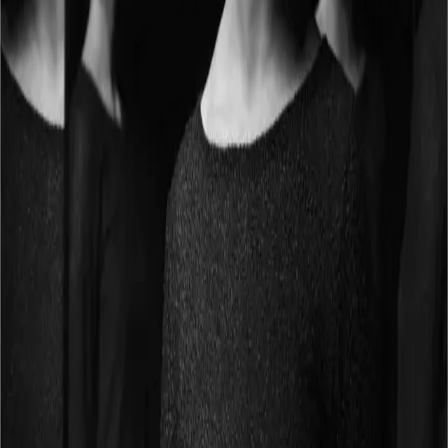
Flere koncerter på DR Koncerthuset
torsdag den 13. august 2026
A Royal Evening
fredag den 14. august 2026
A Royal Evening
lørdag den 15. august 2026
A Royal Evening
søndag den 16. august 2026
Bonnie Prince Billy
Se hele programmet på
DR Koncerthuset
Om
DR Pigekoret
DR Pigekoret er et dansk pigekor, der siden 1994 har udgivet musik
centreret omkring danske sange. Koret optræder på forskellige
scener rundt omkring i Danmark. Gennem årene har gruppen
opbygget et omfattende katalog af vokalmusik.
Flere koncerter med DR Pigekoret
søndag den 4. oktober 2026
DR Pigekoret i mørke
DR
Koncerthuset
,
København
mandag den 5. oktober 2026
DR Pigekoret i mørke
DR
Koncerthuset
,
København
lørdag den 24. oktober 2026
DR Pigekoret i
mørke
Koncertsalen Alsion
,
Sønderborg