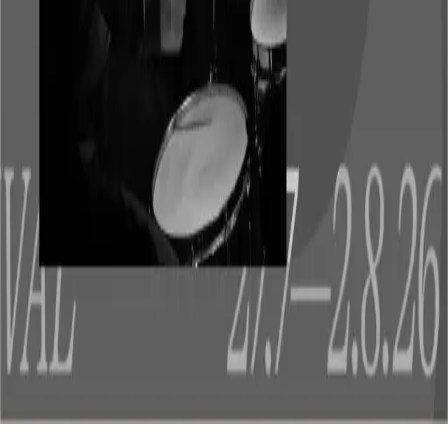
torsdag den 13. august 2026
BAUN kvartet | Soul Nightz
tirsdag den 18. august 2026
Demo Nights
onsdag den 19. august 2026
Diana Estañ - Releasekoncert
Se hele programmet på
Dexter
Om
Jamsession v. Chano Olskær
Jamsession v. Chano Olskær finder hjemme på Dexter i Odense.
Projektet optræder på stedet den 31. juli 2026.
Se alle koncerter med Jamsession v. Chano Olskær
Alle billetlinks går til den officielle sælger. Altid.
9.243
koncerter ·
363
spillesteder · opdateret hver 3. time ·
alle tal
Det sker
i
København
Aarhus
Aalborg
Odense
Svendborg
Skanderborg
Allerød
Sk
byer →
Kontakt
Nyt på plakaten
Kunstnere
Spillesteder
Åbne tal
Om
billet.dk
For arrangører
Privatliv
Annoncering
Om vores
crawler
Kolofon