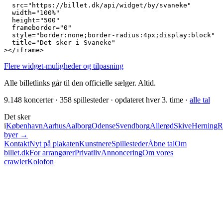
  src="https://billet.dk/api/widget/by/svaneke"

  width="100%"

  height="500"

  frameborder="0"

  style="border:none;border-radius:4px;display:block"

  title="Det sker i Svaneke"

></iframe>
Flere widget-muligheder og tilpasning
Alle billetlinks går til den officielle sælger. Altid.
9.148
koncerter ·
358
spillesteder · opdateret hver 3. time ·
alle tal
Det sker
i
København
Aarhus
Aalborg
Odense
Svendborg
Allerød
Skive
Herning
R
byer →
Kontakt
Nyt på plakaten
Kunstnere
Spillesteder
Åbne tal
Om
billet.dk
For arrangører
Privatliv
Annoncering
Om vores
crawler
Kolofon