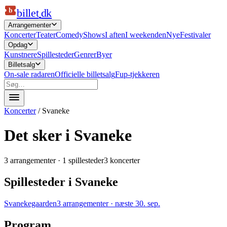
b
billet
dk
Arrangementer
Koncerter
Teater
Comedy
Shows
I aften
I weekenden
Nye
Festivaler
Opdag
Kunstnere
Spillesteder
Genrer
Byer
Billetsalg
On-sale radaren
Officielle billetsalg
Fup-tjekkeren
Koncerter
/
Svaneke
Det sker i Svaneke
3
arrangementer ·
1
spillesteder
3 koncerter
Spillesteder i
Svaneke
Svanekegaarden
3
arrangementer
· næste
30. sep.
Program