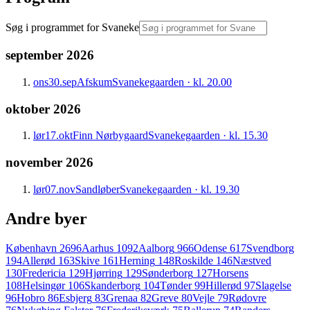
Søg i
programmet for Svaneke
september 2026
ons
30.
sep
Afskum
Svanekegaarden · kl. 20.00
oktober 2026
lør
17.
okt
Finn Nørbygaard
Svanekegaarden · kl. 15.30
november 2026
lør
07.
nov
Sandløber
Svanekegaarden · kl. 19.30
Andre byer
København
2696
Aarhus
1092
Aalborg
966
Odense
617
Svendborg
194
Allerød
163
Skive
161
Herning
148
Roskilde
146
Næstved
130
Fredericia
129
Hjørring
129
Sønderborg
127
Horsens
108
Helsingør
106
Skanderborg
104
Tønder
99
Hillerød
97
Slagelse
96
Hobro
86
Esbjerg
83
Grenaa
82
Greve
80
Vejle
79
Rødovre