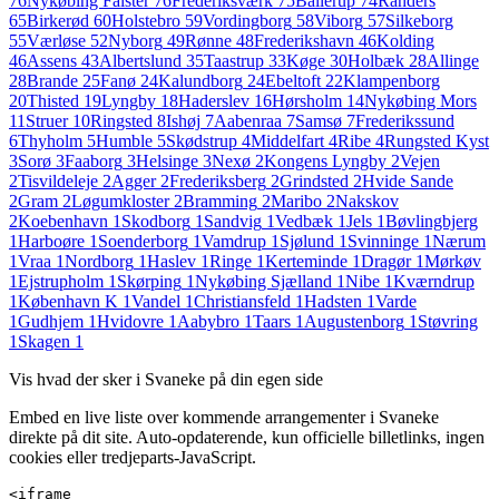
76
Nykøbing Falster
76
Frederiksværk
75
Ballerup
74
Randers
65
Birkerød
60
Holstebro
59
Vordingborg
58
Viborg
57
Silkeborg
55
Værløse
52
Nyborg
49
Rønne
48
Frederikshavn
46
Kolding
46
Assens
43
Albertslund
35
Taastrup
33
Køge
30
Holbæk
28
Allinge
28
Brande
25
Fanø
24
Kalundborg
24
Ebeltoft
22
Klampenborg
20
Thisted
19
Lyngby
18
Haderslev
16
Hørsholm
14
Nykøbing Mors
11
Struer
10
Ringsted
8
Ishøj
7
Aabenraa
7
Samsø
7
Frederikssund
6
Thyholm
5
Humble
5
Skødstrup
4
Middelfart
4
Ribe
4
Rungsted Kyst
3
Sorø
3
Faaborg
3
Helsinge
3
Nexø
2
Kongens Lyngby
2
Vejen
2
Tisvildeleje
2
Agger
2
Frederiksberg
2
Grindsted
2
Hvide Sande
2
Gram
2
Løgumkloster
2
Bramming
2
Maribo
2
Nakskov
2
Koebenhavn
1
Skodborg
1
Sandvig
1
Vedbæk
1
Jels
1
Bøvlingbjerg
1
Harboøre
1
Soenderborg
1
Vamdrup
1
Sjølund
1
Svinninge
1
Nærum
1
Vraa
1
Nordborg
1
Haslev
1
Ringe
1
Kerteminde
1
Dragør
1
Mørkøv
1
Ejstrupholm
1
Skørping
1
Nykøbing Sjælland
1
Nibe
1
Kværndrup
1
København K
1
Vandel
1
Christiansfeld
1
Hadsten
1
Varde
1
Gudhjem
1
Hvidovre
1
Aabybro
1
Taars
1
Augustenborg
1
Støvring
1
Skagen
1
Vis hvad der sker i
Svaneke
på din egen side
Embed en live liste over kommende arrangementer i
Svaneke
direkte på dit site. Auto-opdaterende, kun officielle billetlinks, ingen
cookies eller tredjeparts-JavaScript.
<iframe
