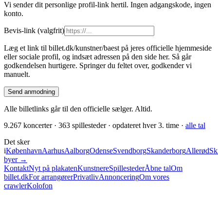
Vi sender dit personlige profil-link hertil. Ingen adgangskode, ingen
konto.
Bevis-link
(valgfrit)
Læg et link til billet.dk/kunstner/
baest
på jeres officielle hjemmeside
eller sociale profil, og indsæt adressen på den side her. Så går
godkendelsen hurtigere. Springer du feltet over, godkender vi
manuelt.
Send anmodning
Alle billetlinks går til den officielle sælger. Altid.
9.267
koncerter ·
363
spillesteder · opdateret hver 3. time ·
alle tal
Det sker
i
København
Aarhus
Aalborg
Odense
Svendborg
Skanderborg
Allerød
Sk
byer →
Kontakt
Nyt på plakaten
Kunstnere
Spillesteder
Åbne tal
Om
billet.dk
For arrangører
Privatliv
Annoncering
Om vores
crawler
Kolofon