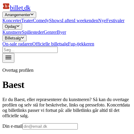
b
billet
dk
Arrangementer
Koncerter
Teater
Comedy
Shows
I aften
I weekenden
Nye
Festivaler
Opdag
Kunstnere
Spillesteder
Genrer
Byer
Billetsalg
On-sale radaren
Officielle billetsalg
Fup-tjekkeren
Overtag profilen
Baest
Er du
Baest
, eller repræsenterer du kunstneren? Så kan du overtage
profilen og selv stå for beskrivelse, links og pressefoto. Koncertdata
og billetlinks passer vi fortsat på: alle billetlinks går altid til det
officielle salg.
Din e-mail