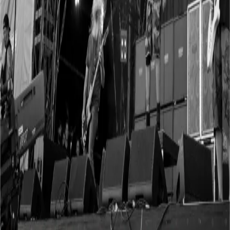
E-mail
Følg
Få besked om nye datoer og billetsalg. Ingen konto, afmeld når som
helst.
tirs
11.
aug
Lamb Of God - Support: Thy Art Is Murder + Fit
For An Autopsy + Vended
K.B. Hallen · København
I salg nu
Vis disse datoer på din egen side
Embed en auto-opdaterende liste over kommende koncerter med
officielle billetlinks på din hjemmeside eller fanside.
Hent iframe-
koden
.
Er det dig?
Overtag profilen
.
Alle billetlinks går til den officielle sælger. Altid.
9.200
koncerter ·
362
spillesteder · opdateret hver 3. time ·
alle tal
Det sker
i
København
Aarhus
Aalborg
Odense
Svendborg
Allerød
Skive
Herning
R
byer →
Kontakt
Nyt på plakaten
Kunstnere
Spillesteder
Åbne tal
Om
billet.dk
For arrangører
Privatliv
Annoncering
Om vores