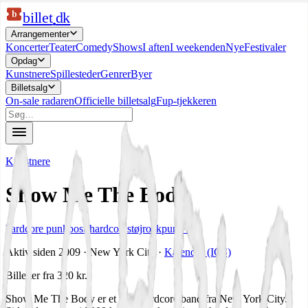
b
billet
dk
Arrangementer
Koncerter
Teater
Comedy
Shows
I aften
I weekenden
Nye
Festivaler
Opdag
Kunstnere
Spillesteder
Genrer
Byer
Billetsalg
On-sale radaren
Officielle billetsalg
Fup-tjekkeren
Kunstnere
Show Me The Body
hardcore punk
post-hardcore
støjrock
punk rap
Aktiv siden 2009 · New York City
·
Kalender (ICS)
Billetter fra
320 kr.
Show Me The Body er et post-hardcore band fra New York City.