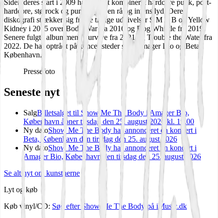
Siden deres start i 2009 har bandet kombineret hardcore punk, post-
hardcore, støjrock og punk rap til en rå og intens lyd. Deres
diskografi strækker sig fra de tidlige udgivelser S M T B og Yellow
Kidney i 2015 over Body War fra 2016 og Dog Whistle fra 2019.
Senere fulgte albummene Survive fra 2021 og Trouble the Water fra
2022. De har optrådt på koncertsteder som Amager Bio og Beta i
København.
Pressefoto
Seneste nyt
Salg
Billetsalget til Show Me The Body i Amager Bio,
København åbner tirsdag den 25. august 2026 kl. 19.00
Ny dato
Show Me The Body har annonceret en koncert i
Beta, København den tirsdag den 25. august 2026
Ny dato
Show Me The Body har annonceret en koncert i
Amager Bio, København den tirsdag den 25. august 2026
Se alt nyt om kunstnerne
Lyt og køb
Køb vinyl/CD:
Søg efter
Show Me The Body
på iMusic.dk