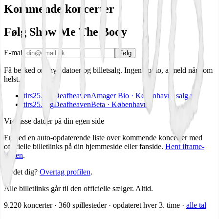
Kommende koncerter
Følg Show Me The Body
E-mail
Følg
Få besked om nye datoer og billetsalg. Ingen konto, afmeld når som
helst.
tirs
25.
aug
Deafheaven
Amager Bio · København
I salg nu
tirs
25.
aug
Deafheaven
Beta · København
Vis disse datoer på din egen side
Embed en auto-opdaterende liste over kommende koncerter med
officielle billetlinks på din hjemmeside eller fanside.
Hent iframe-
koden
.
Er det dig?
Overtag profilen
.
Alle billetlinks går til den officielle sælger. Altid.
9.220
koncerter ·
360
spillesteder · opdateret hver 3. time ·
alle tal