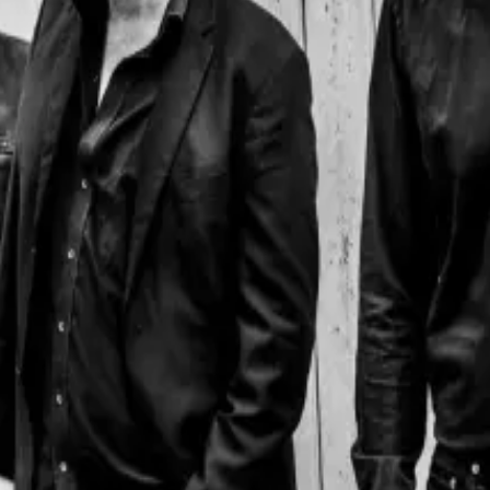
Sandmen har optrædt på danske spillesteder som Gamle Scene i Københa
e, København den onsdag den 7. oktober 2026
Aarhus, Aarhus den torsdag den 24. september 2026
er åbent
lst.