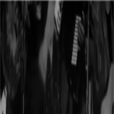
b
billet
dk
Arrangementer
Koncerter
Teater
Comedy
Shows
I aften
I weekenden
Nye
Festivaler
Opdag
Kunstnere
Spillesteder
Genrer
Byer
Billetsalg
On-sale radaren
Officielle billetsalg
Fup-tjekkeren
Kunstnere
Tina Dickow
popmusik
Aktiv siden 1997
·
Kalender (ICS)
Billetter fra
400 kr.
Tina Dickow er en dansk popmusiker, der siden 1997 har arbejdet